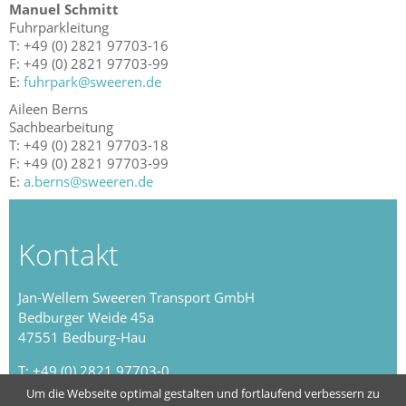
Manuel Schmitt
Fuhrparkleitung
T: +49 (0) 2821 97703-16
F: +49 (0) 2821 97703-99
E:
fuhrpark@sweeren.de
Aileen Berns
Sachbearbeitung
T: +49 (0) 2821 97703-18
F: +49 (0) 2821 97703-99
E:
a.berns@sweeren.de
Kontakt
Jan-Wellem Sweeren Transport GmbH
Bedburger Weide 45a
47551 Bedburg-Hau
T: +49 (0) 2821 97703-0
F: +49 (0) 2821 97703-99
Um die Webseite optimal gestalten und fortlaufend verbessern zu